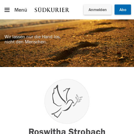
Menü
Anmelden
Abo
Wir lassen nur die Hand los,
nicht den Menschen.
Roswitha Strobach