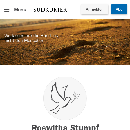
Menü
Anmelden
Abo
Wir lassen nur die Hand los,
nicht den Menschen.
Roswitha Stumpf