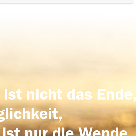
 ist nicht das Ende,
lichkeit,
 ist nur die Wende,