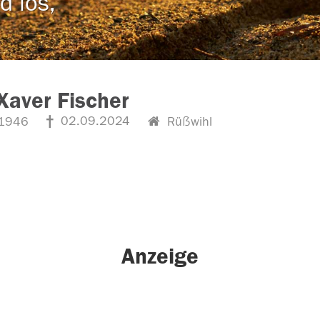
d los,
Xaver Fischer
02.09.2024
1946
Rüẞwihl
Anzeige