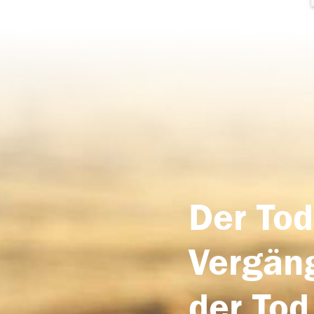
Der Tod
Vergäng
der Tod