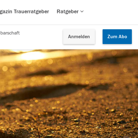
gazin Trauerratgeber
Ratgeber
barschaft
Anmelden
Zum
Abo