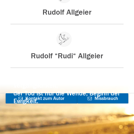
Rudolf Allgeier
Rudolf “Rudi“ Allgeier
Der Tod ist nicht das Ende, nicht die
Vergänglichkeit,
der Tod ist nur die Wende, Beginn der
Kontakt zum Autor
Missbrauch
Ewigkeit.
aufnehmen
melden