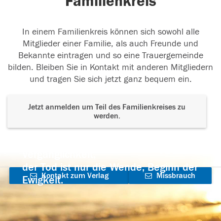
Familienkreis
In einem Familienkreis können sich sowohl alle
Mitglieder einer Familie, als auch Freunde und
Bekannte eintragen und so eine Trauergemeinde
bilden. Bleiben Sie in Kontakt mit anderen Mitgliedern
und tragen Sie sich jetzt ganz bequem ein.
Jetzt anmelden um Teil des Familienkreises zu
werden.
Der Tod ist nicht das Ende, nicht die
Vergänglichkeit,
der Tod ist nur die Wende, Beginn der
Kontakt zum Verlag
Missbrauch
Ewigkeit.
aufnehmen
melden