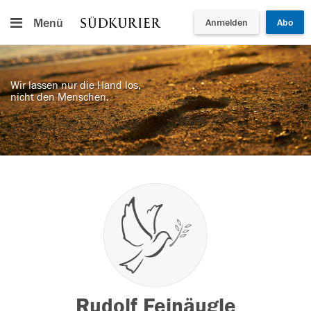
Menü
Anmelden
Abo
Wir lassen nur die Hand los,
nicht den Menschen.
Rudolf Feinäugle