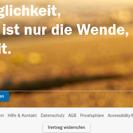
lichkeit,
 ist nur die Wende,
t.
en
I
um
Hilfe & Kontakt
Datenschutz
AGB
Privatsphäre
Accessibility
m
Vertrag widerrufen
A