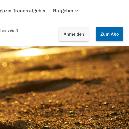
gazin Trauerratgeber
Ratgeber
barschaft
Anmelden
Zum
Abo