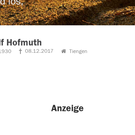
d los,
lf Hofmuth
08.12.2017
1930
Tiengen
Anzeige