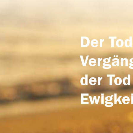
Der Tod
Vergäng
der Tod
Ewigkei