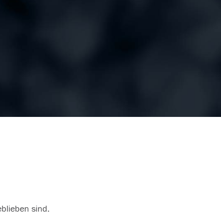
eblieben sind.