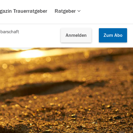
gazin Trauerratgeber
Ratgeber
barschaft
Anmelden
Zum
Abo