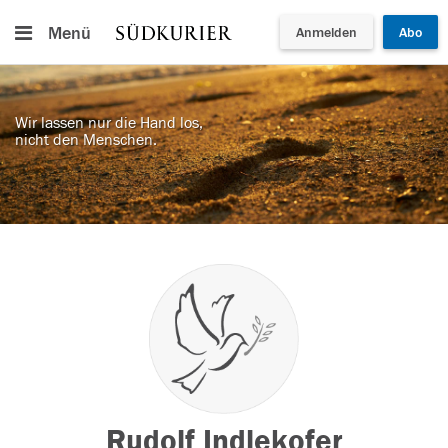
Menü
Anmelden
Abo
Wir lassen nur die Hand los,
nicht den Menschen.
Rudolf Indlekofer