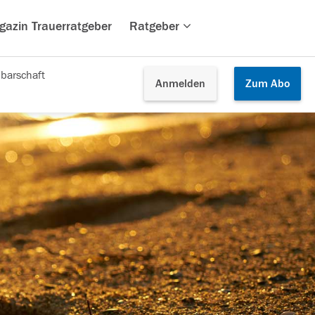
gazin Trauerratgeber
Ratgeber
barschaft
Anmelden
Zum
Abo