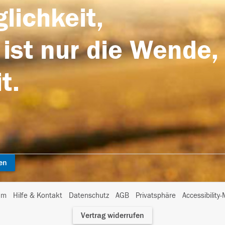
lichkeit,
 ist nur die Wende,
t.
en
I
um
Hilfe & Kontakt
Datenschutz
AGB
Privatsphäre
Accessibility
m
Vertrag widerrufen
A