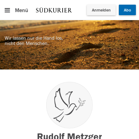
Menü
Anmelden
Abo
Wir lassen nur die Hand los,
nicht den Menschen.
Rudolf Metzger