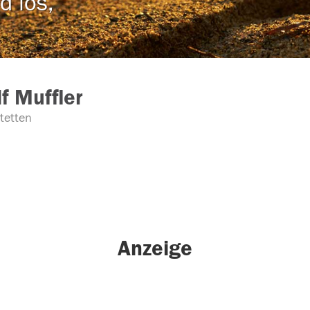
d los,
f Muffler
tetten
Anzeige