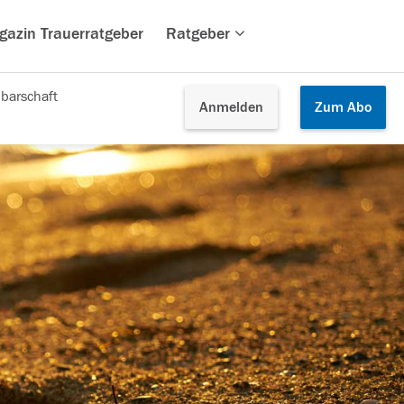
gazin Trauerratgeber
Ratgeber
barschaft
Anmelden
Zum
Abo