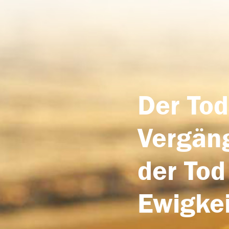
Der Tod
Vergäng
der Tod
Ewigkei