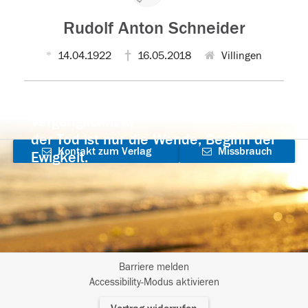
Rudolf Anton Schneider
14.04.1922
16.05.2018
Villingen
Der Tod ist nicht das Ende, nicht die
Vergänglichkeit,
der Tod ist nur die Wende, Beginn der
Kontakt zum Verlag
Missbrauch
Ewigkeit.
aufnehmen
melden
Barriere melden
I
Accessibility-Modus aktivieren
m