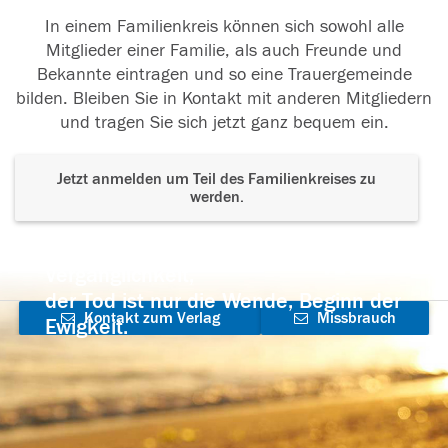
In einem Familienkreis können sich sowohl alle
Mitglieder einer Familie, als auch Freunde und
Bekannte eintragen und so eine Trauergemeinde
bilden. Bleiben Sie in Kontakt mit anderen Mitgliedern
und tragen Sie sich jetzt ganz bequem ein.
Jetzt anmelden um Teil des Familienkreises zu
werden.
Der Tod ist nicht das Ende, nicht die
Vergänglichkeit,
der Tod ist nur die Wende, Beginn der
Kontakt zum Verlag
Missbrauch
Ewigkeit.
aufnehmen
melden