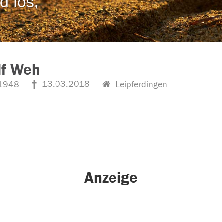
d los,
lf Weh
13.03.2018
1948
Leipferdingen
Anzeige