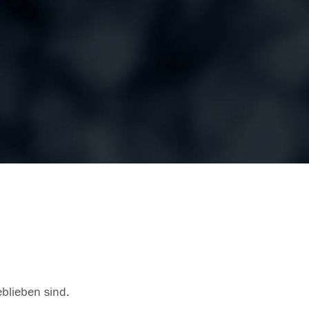
eblieben sind.