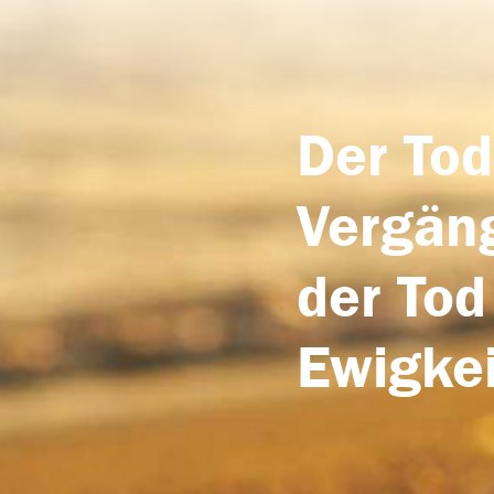
Der Tod
Vergäng
der Tod
Ewigkei