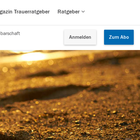
gazin Trauerratgeber
Ratgeber
barschaft
Anmelden
Zum
Abo