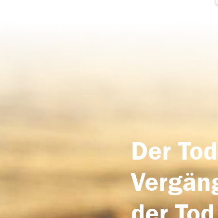
Der Tod
Vergäng
der Tod