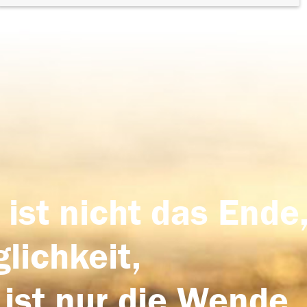
 ist nicht das Ende,
lichkeit,
 ist nur die Wende,