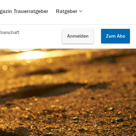
gazin Trauerratgeber
Ratgeber
barschaft
Anmelden
Zum
Abo