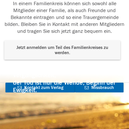
In einem Familienkreis können sich sowohl alle
Mitglieder einer Familie, als auch Freunde und
Bekannte eintragen und so eine Trauergemeinde
bilden. Bleiben Sie in Kontakt mit anderen Mitgliedern
und tragen Sie sich jetzt ganz bequem ein.
Jetzt anmelden um Teil des Familienkreises zu
werden.
Der Tod ist nicht das Ende, nicht die
Vergänglichkeit,
der Tod ist nur die Wende, Beginn der
Kontakt zum Verlag
Missbrauch
Ewigkeit.
aufnehmen
melden