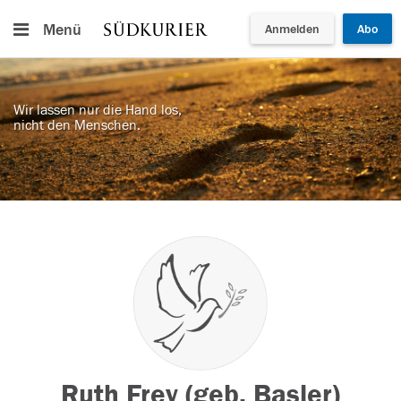
Menü
Anmelden
Abo
Wir lassen nur die Hand los,
nicht den Menschen.
Ruth Frey (geb. Basler)