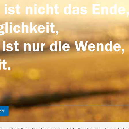
 ist nicht das Ende,
lichkeit,
 ist nur die Wende,
t.
en