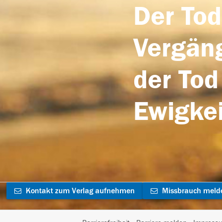
Der Tod
Vergäng
der Tod
Ewigkei
Kontakt zum Verlag aufnehmen
Missbrauch meld