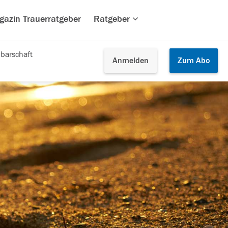
gazin Trauerratgeber
Ratgeber
barschaft
Anmelden
Zum
Abo