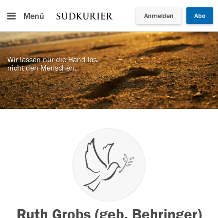
Menü
Anmelden
Abo
Wir lassen nur die Hand los,
nicht den Menschen.
Ruth Grobs (geb. Behringer)