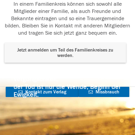
In einem Familienkreis können sich sowohl alle
Mitglieder einer Familie, als auch Freunde und
Bekannte eintragen und so eine Trauergemeinde
bilden. Bleiben Sie in Kontakt mit anderen Mitgliedern
und tragen Sie sich jetzt ganz bequem ein.
Jetzt anmelden um Teil des Familienkreises zu
werden.
Der Tod ist nicht das Ende, nicht die
Vergänglichkeit,
der Tod ist nur die Wende, Beginn der
Kontakt zum Verlag
Missbrauch
Ewigkeit.
aufnehmen
melden