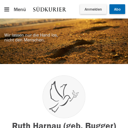
Menü
Anmelden
Abo
Wir lassen nur die Hand los,
nicht den Menschen.
Ruth Harnau (geb. Bugger)