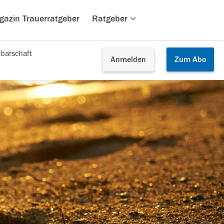
gazin Trauerratgeber
Ratgeber
barschaft
Anmelden
Zum
Abo