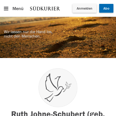
Menü
Anmelden
Abo
Wir lassen nur die Hand los,
nicht den Menschen.
Ruth Johne-Schubert (geb.