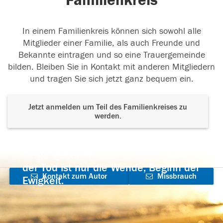
Familienkreis
In einem Familienkreis können sich sowohl alle
Mitglieder einer Familie, als auch Freunde und
Bekannte eintragen und so eine Trauergemeinde
bilden. Bleiben Sie in Kontakt mit anderen Mitgliedern
und tragen Sie sich jetzt ganz bequem ein.
Jetzt anmelden um Teil des Familienkreises zu
werden.
Der Tod ist nicht das Ende, nicht die
Vergänglichkeit,
der Tod ist nur die Wende, Beginn der
Kontakt zum Autor
Missbrauch
Ewigkeit.
aufnehmen
melden