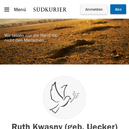
Menü
Anmelden
Abo
Wir lassen nur die Hand los,
nicht den Menschen.
Ruth Kwasny (geb. Uecker)