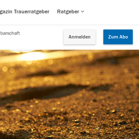
gazin Trauerratgeber
Ratgeber
barschaft
Anmelden
Zum
Abo