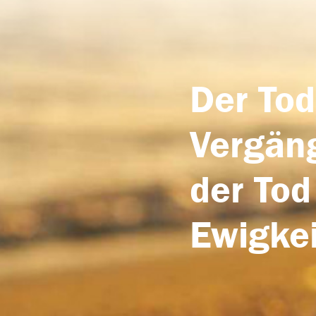
Der Tod
Vergäng
der Tod
Ewigkei