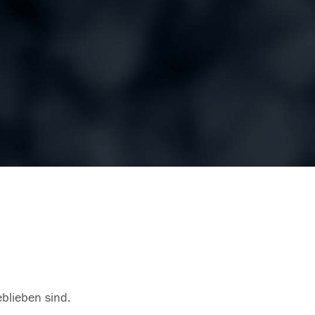
eblieben sind.