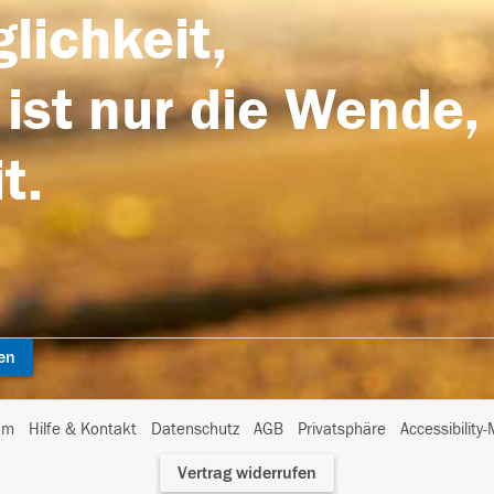
lichkeit,
 ist nur die Wende,
t.
en
I
um
Hilfe & Kontakt
Datenschutz
AGB
Privatsphäre
Accessibility
m
Vertrag widerrufen
A