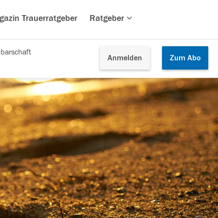
gazin Trauerratgeber
Ratgeber
barschaft
Anmelden
Zum
Abo