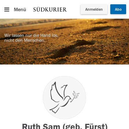
Menü
Anmelden
Abo
Wir lassen nur die Hand los,
nicht den Menschen.
Ruth Sam (geb. Fürst)