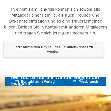
In einem Familienkreis können sich sowohl alle
Mitglieder einer Familie, als auch Freunde und
Bekannte eintragen und so eine Trauergemeinde
bilden. Bleiben Sie in Kontakt mit anderen Mitgliedern
und tragen Sie sich jetzt ganz bequem ein.
Jetzt anmelden um Teil des Familienkreises zu
werden.
Der Tod ist nicht das Ende, nicht die
Vergänglichkeit,
der Tod ist nur die Wende, Beginn der
Kontakt zum Verlag
Missbrauch
Ewigkeit.
aufnehmen
melden