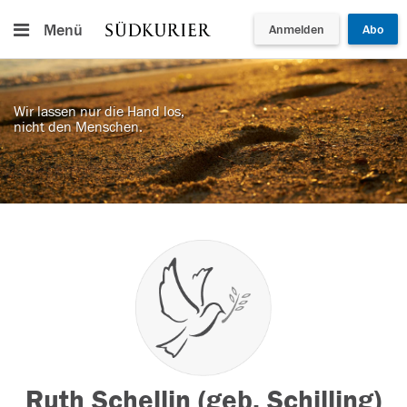
Menü
Anmelden
Abo
Wir lassen nur die Hand los,
nicht den Menschen.
Ruth Schellin (geb. Schilling)