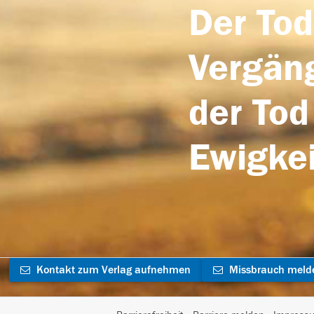
Der Tod
Vergäng
der Tod
Ewigkei
Kontakt zum Verlag aufnehmen
Missbrauch meld