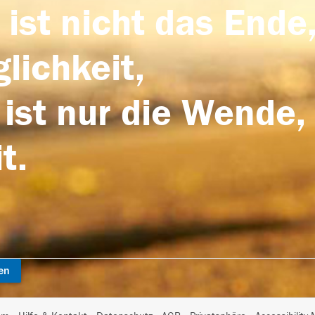
 ist nicht das Ende,
lichkeit,
 ist nur die Wende,
t.
en