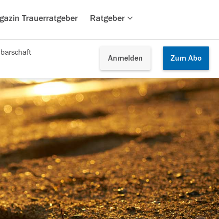
gazin Trauerratgeber
Ratgeber
barschaft
Anmelden
Zum
Abo