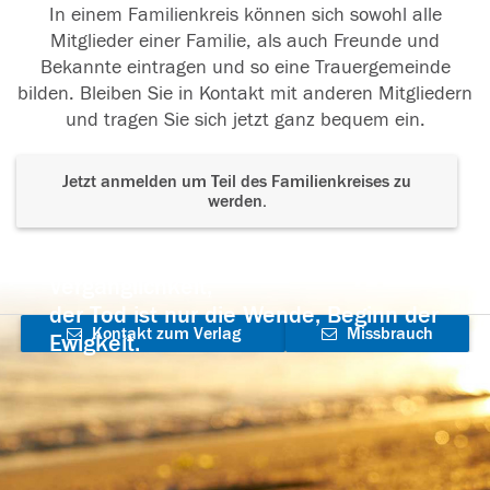
In einem Familienkreis können sich sowohl alle
Mitglieder einer Familie, als auch Freunde und
Bekannte eintragen und so eine Trauergemeinde
bilden. Bleiben Sie in Kontakt mit anderen Mitgliedern
und tragen Sie sich jetzt ganz bequem ein.
Jetzt anmelden um Teil des Familienkreises zu
werden.
Der Tod ist nicht das Ende, nicht die
Vergänglichkeit,
der Tod ist nur die Wende, Beginn der
Kontakt zum Verlag
Missbrauch
Ewigkeit.
aufnehmen
melden