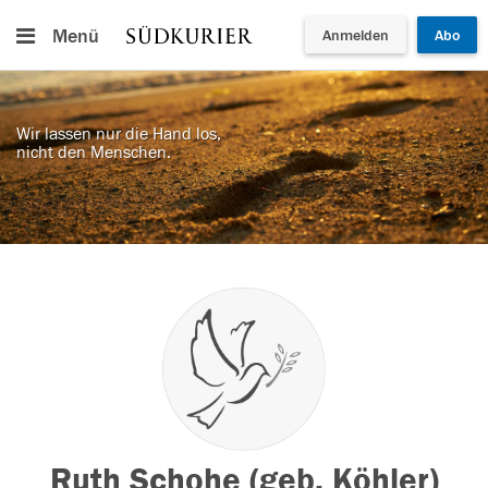
Menü
Anmelden
Abo
Wir lassen nur die Hand los,
nicht den Menschen.
Ruth Schohe (geb. Köhler)