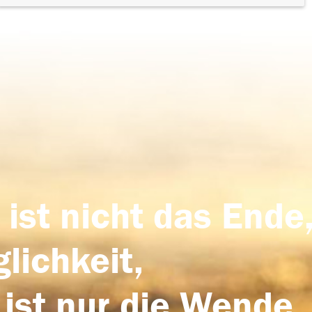
 ist nicht das Ende,
lichkeit,
 ist nur die Wende,