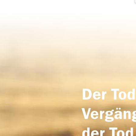
Der Tod
Vergäng
der Tod