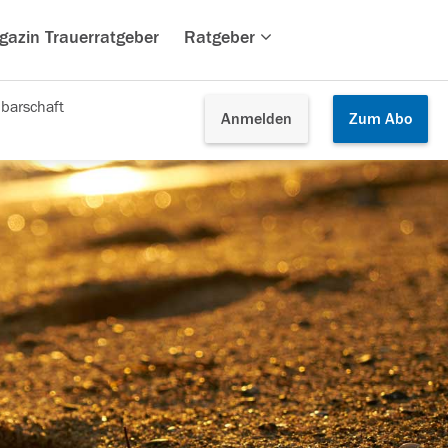
gazin Trauerratgeber
Ratgeber
barschaft
Anmelden
Zum
Abo