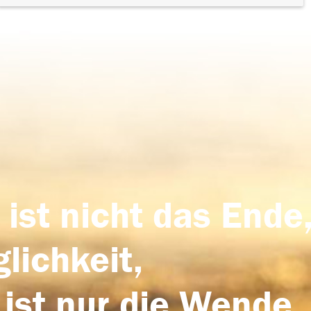
 ist nicht das Ende,
lichkeit,
 ist nur die Wende,