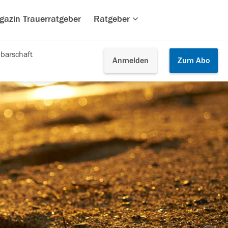
gazin Trauerratgeber
Ratgeber
barschaft
Anmelden
Zum
Abo