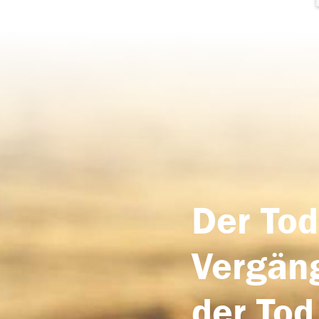
Der Tod
Vergäng
der Tod