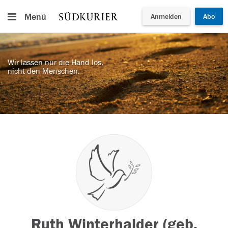
Menü
Anmelden
Abo
Wir lassen nur die Hand los,
nicht den Menschen.
Ruth Winterhalder (geb.