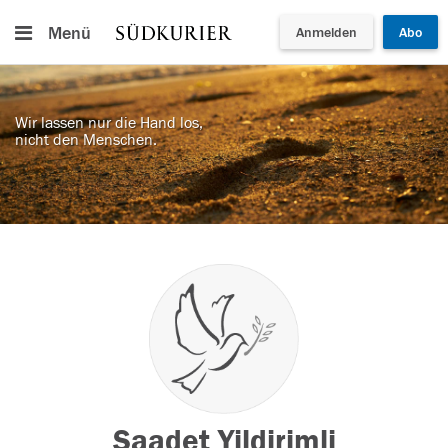
Menü
Anmelden
Abo
Wir lassen nur die Hand los,
nicht den Menschen.
Saadet Yildirimli