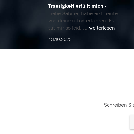
Traurigkeit erfüllt mich
Liebe Sabine, habe erst heute
von deinem Tod erfahren. Es
tut mir so leid.
...
weiterlesen
13.10.2023
Schreiben Sie