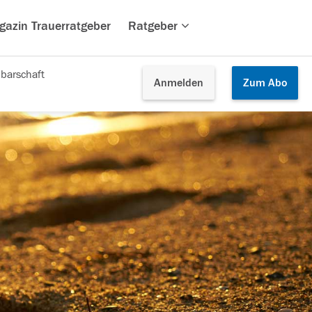
gazin Trauerratgeber
Ratgeber
barschaft
Anmelden
Zum
Abo