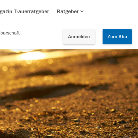
gazin Trauerratgeber
Ratgeber
barschaft
Anmelden
Zum
Abo