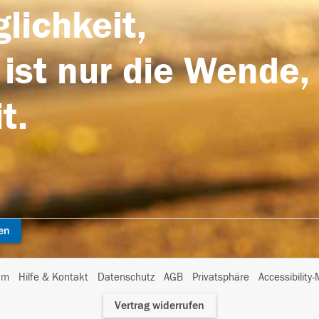
lichkeit,
 ist nur die Wende,
t.
en
I
um
Hilfe & Kontakt
Datenschutz
AGB
Privatsphäre
Accessibility
m
Vertrag widerrufen
A