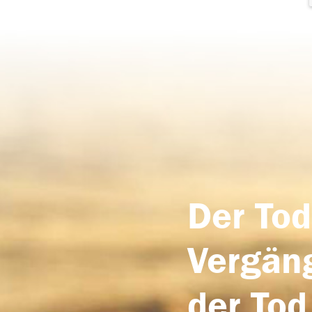
Der Tod
Vergäng
der Tod