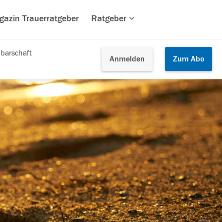
gazin Trauerratgeber
Ratgeber
barschaft
Anmelden
Zum
Abo