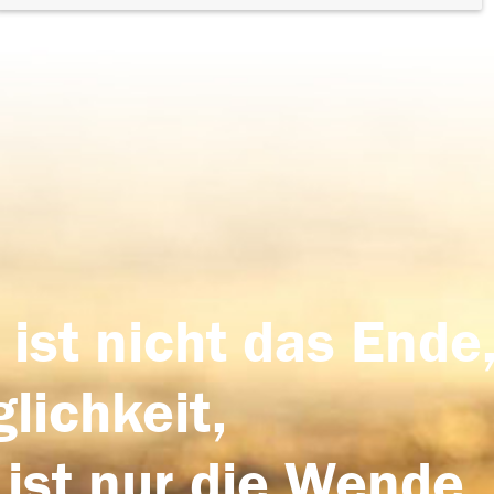
 ist nicht das Ende,
lichkeit,
 ist nur die Wende,