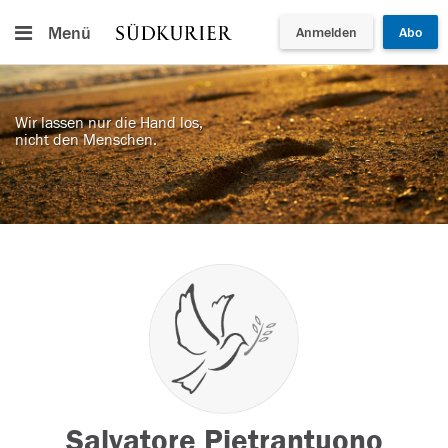
Menü
Anmelden
Abo
Wir lassen nur die Hand los,
nicht den Menschen.
Salvatore Pietrantuono