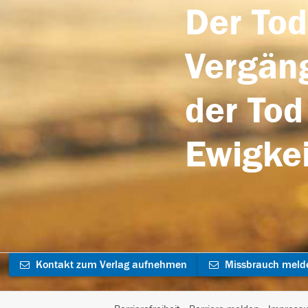
Der Tod
Vergäng
der Tod
Ewigkei
Kontakt zum Verlag aufnehmen
Missbrauch meld