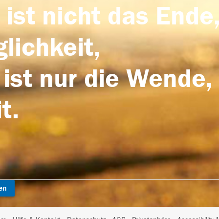
 ist nicht das Ende,
lichkeit,
 ist nur die Wende,
t.
en