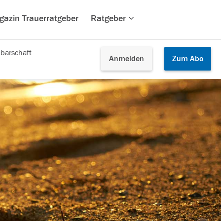
gazin Trauerratgeber
Ratgeber
barschaft
Anmelden
Zum
Abo