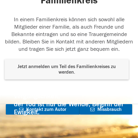
Familienkreis
In einem Familienkreis können sich sowohl alle
Mitglieder einer Familie, als auch Freunde und
Bekannte eintragen und so eine Trauergemeinde
bilden. Bleiben Sie in Kontakt mit anderen Mitgliedern
und tragen Sie sich jetzt ganz bequem ein.
Jetzt anmelden um Teil des Familienkreises zu
werden.
Der Tod ist nicht das Ende, nicht die
Vergänglichkeit,
der Tod ist nur die Wende, Beginn der
Kontakt zum Autor
Missbrauch
Ewigkeit.
aufnehmen
melden