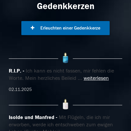
Gedenkkerzen
Erleuchten einer Gedenkkerze
R.I.P.
Ich kann es nicht fassen, mir fehlen die
Worte. Mein herzliches Beileid
...
weiterlesen
02.11.2025
Isolde und Manfred
Mit Flügeln, die ich mir
erworben, werde ich entschweben zum ewigen