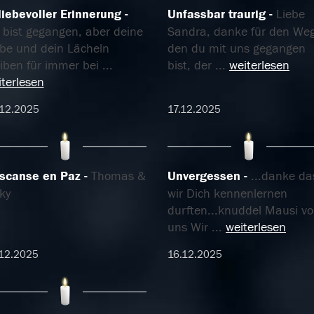
 liebevoller Erinnerung
Unfassbar traurig
Liebe
 bist gegangen, aber deine
Sandra, danke für den Weg
ebe und dein Lächeln
den du mit uns gegangen
eiben für immer bei
...
bist, der
...
weiterlesen
terlesen
.12.2025
17.12.2025
scanse en Paz
Thomas &
Unvergessen
...danke da
ky
wir Dich kennenlernen
durften...knuddel Mausi v
uns Wir
...
weiterlesen
12.2025
16.12.2025