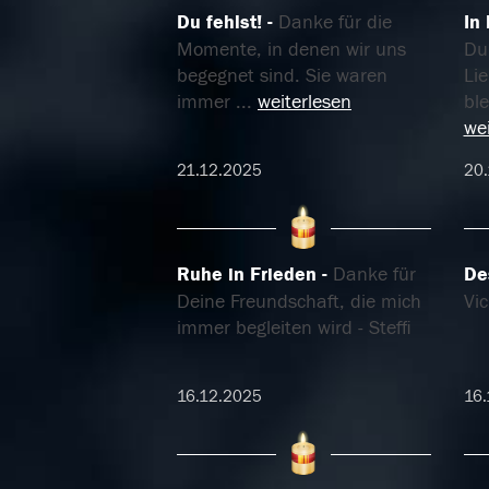
Du fehlst!
Danke für die
In
Momente, in denen wir uns
Du
begegnet sind. Sie waren
Li
immer
...
weiterlesen
bl
wei
21.12.2025
20
Ruhe in Frieden
Danke für
De
Deine Freundschaft, die mich
Vic
immer begleiten wird - Steffi
16.12.2025
16.