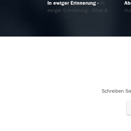
In ewiger Erinnerung
In
Ab
ewiger Erinnerung - Aline &
dur
Tobi
To
wei
16.12.2025
16.
Schreiben Sie