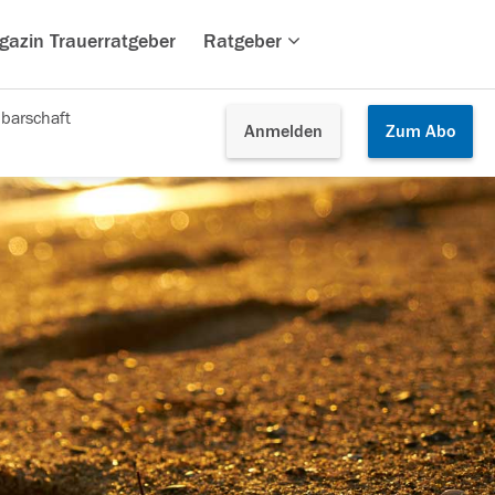
gazin Trauerratgeber
Ratgeber
barschaft
Anmelden
Zum
Abo