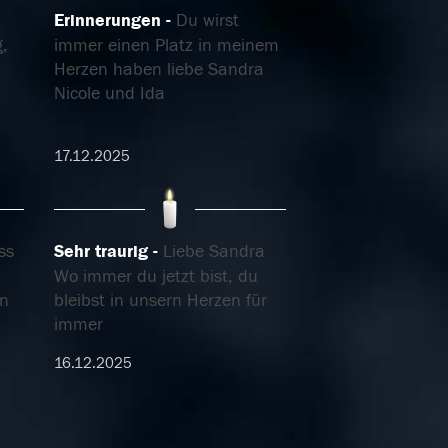
Erinnerungen
Du wirst
,
immer einen Platz in meinem
Herzen haben liebe Sandra
Nicole und Ida
17.12.2025
ss
Sehr traurig
Liebe Sandra
Wo immer du jetzt bist, du
on
bleibst in unsern Herzen für
immer
16.12.2025