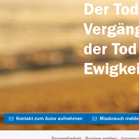
Der Tod
Vergäng
der Tod
Ewigkei
Kontakt zum Autor aufnehmen
Missbrauch meld
Barrierefreiheit
Barriere melden
Impress