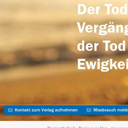
Der Tod
Vergäng
der Tod
Ewigkei
Kontakt zum Verlag aufnehmen
Missbrauch meld