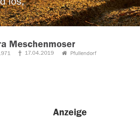
d los,
ra Meschenmoser
17.04.2019
1971
Pfullendorf
Anzeige