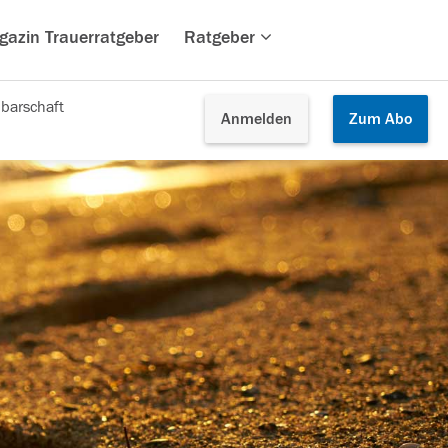
gazin Trauerratgeber
Ratgeber
barschaft
Anmelden
Zum
Abo