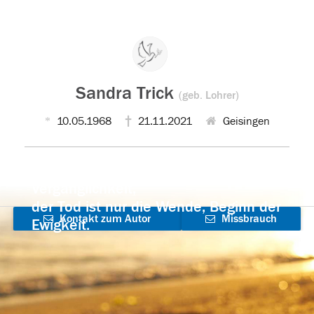
Sandra Trick
(geb. Lohrer)
10.05.1968
21.11.2021
Geisingen
Der Tod ist nicht das Ende, nicht die
Vergänglichkeit,
der Tod ist nur die Wende, Beginn der
Kontakt zum Autor
Missbrauch
Ewigkeit.
aufnehmen
melden