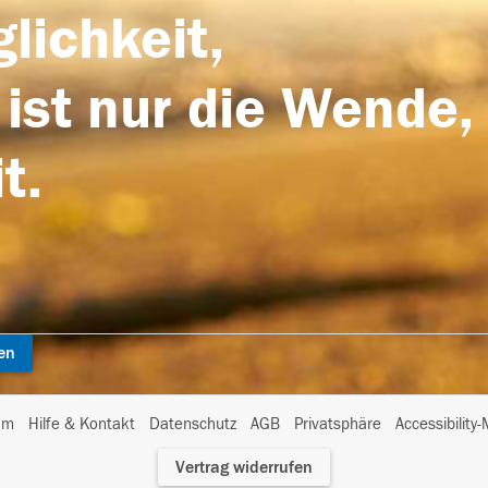
lichkeit,
 ist nur die Wende,
t.
en
I
um
Hilfe & Kontakt
Datenschutz
AGB
Privatsphäre
Accessibility
m
Vertrag widerrufen
A