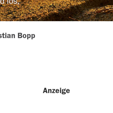
d los,
stian Bopp
Anzeige