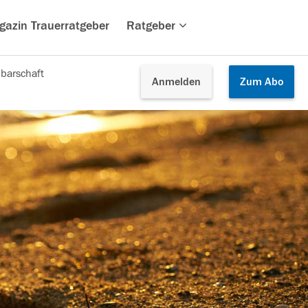
gazin Trauerratgeber
Ratgeber
barschaft
Anmelden
Zum
Abo