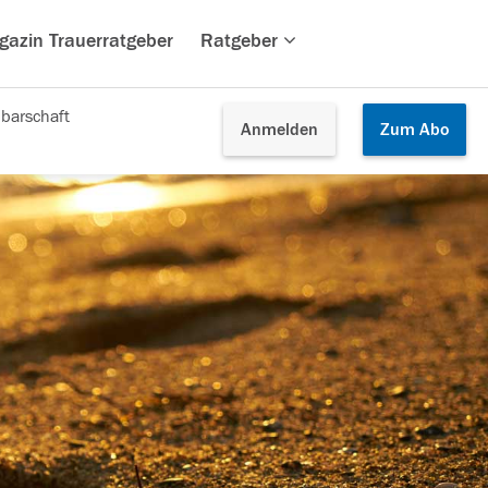
gazin Trauerratgeber
Ratgeber
barschaft
Anmelden
Zum
Abo