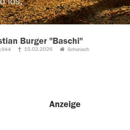
d los,
tian Burger "Baschi"
15.02.2026
1944
Schonach
Anzeige