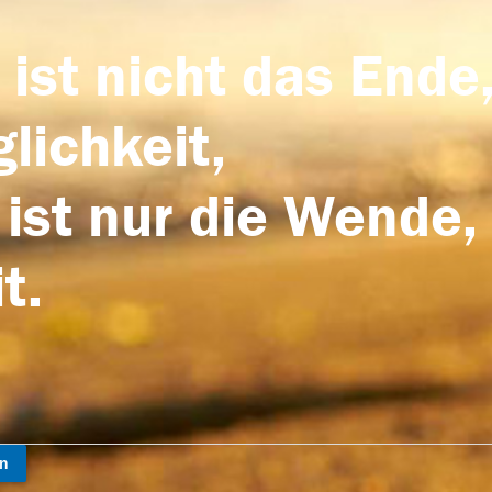
 ist nicht das Ende,
lichkeit,
 ist nur die Wende,
t.
en