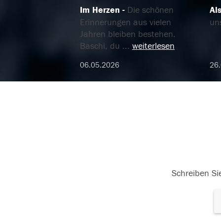
Im Herzen
Die schönen
Al
Erinnerungen aus vielen
un
Jahren bleiben bestehen.
Baschi, du
...
weiterlesen
06.05.2026
26
Schreiben Sie