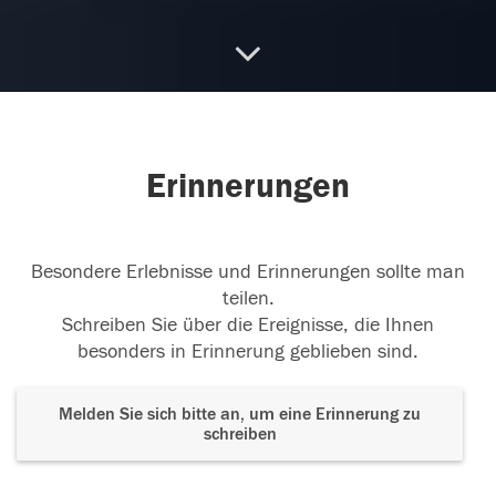
17.01.2016
R.I.P Sebas wirst uns allen fehlen.
Erinnerungen
17.01.2016
Besondere Erlebnisse und Erinnerungen sollte man
Gerne würde ich dir noch ein paar Sachen sagen,
teilen.
dich anschreien und
...
weiterlesen
Schreiben Sie über die Ereignisse, die Ihnen
besonders in Erinnerung geblieben sind.
17.01.2016
Melden Sie sich bitte an, um eine Erinnerung zu
schreiben
Gerne würde ich dir noch ein paar Sachen sagen,
dich anschreien und
...
weiterlesen