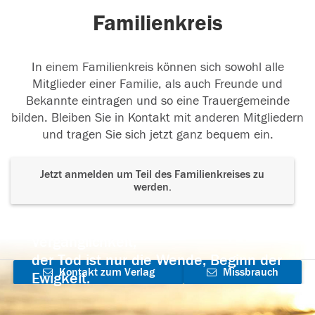
Familienkreis
17.01.2016
In einem Familienkreis können sich sowohl alle
In meinen Gedanken wirst du nie verschwinden
Mitglieder einer Familie, als auch Freunde und
Sebas! Ruhe in Frieden
Bekannte eintragen und so eine Trauergemeinde
bilden. Bleiben Sie in Kontakt mit anderen Mitgliedern
16.01.2016
und tragen Sie sich jetzt ganz bequem ein.
Jetzt anmelden um Teil des Familienkreises zu
werden.
Wir haben dich verloren, bevor du dich finden
konntest
Der Tod ist nicht das Ende, nicht die
16.01.2016
Vergänglichkeit,
der Tod ist nur die Wende, Beginn der
Kontakt zum Verlag
Missbrauch
Ewigkeit.
aufnehmen
melden
Wir haben dich verloren, bevor du dich finden