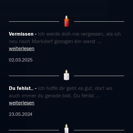
Vermissen
Ich werde dich nie vergessen, als ich
neu nach Markdorf gezogen bin warst
...
weiterlesen
02.03.2025
Du fehlst..
Ich hoffe dir geht es gut, dort wo
auch immer du gerade bist. Du fehlst
...
weiterlesen
23.05.2024