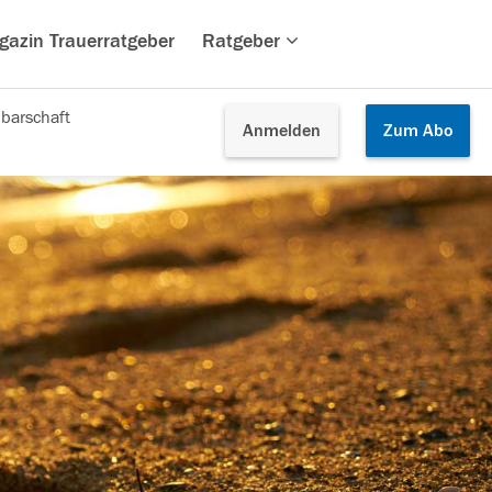
gazin Trauerratgeber
Ratgeber
barschaft
Anmelden
Zum
Abo