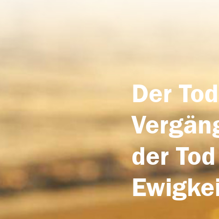
Der Tod
Vergäng
der Tod
Ewigkei