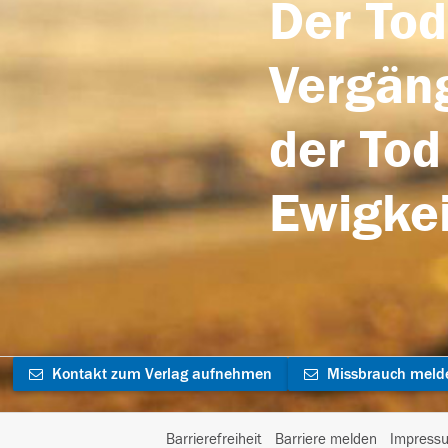
Der Tod
Vergäng
der Tod
Ewigkei
Kontakt zum Verlag aufnehmen
Missbrauch meld
Barrierefreiheit
Barriere melden
Impress