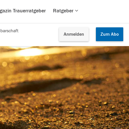
gazin Trauerratgeber
Ratgeber
barschaft
Anmelden
Zum
Abo