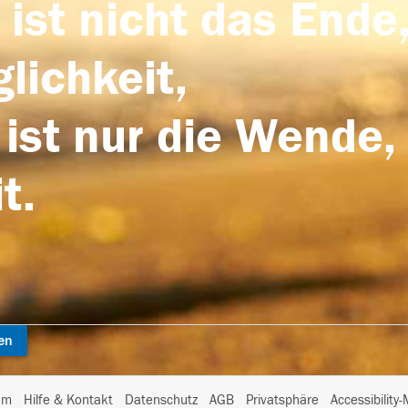
 ist nicht das Ende,
lichkeit,
 ist nur die Wende,
t.
en
I
um
Hilfe & Kontakt
Datenschutz
AGB
Privatsphäre
Accessibility