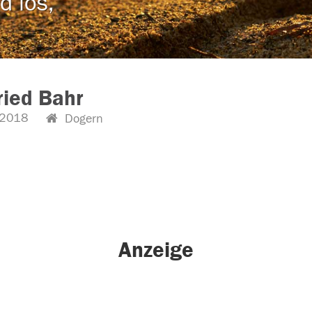
d los,
ried Bahr
.2018
Dogern
Anzeige